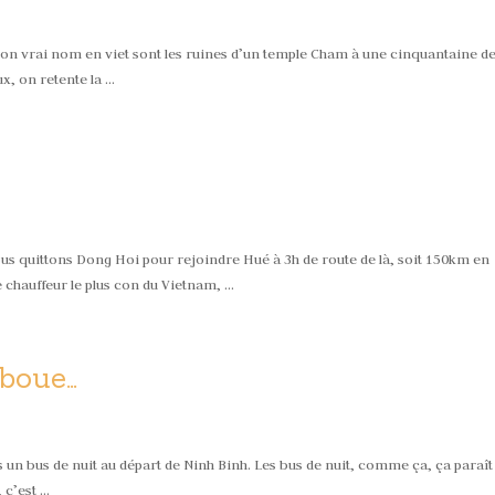
t son vrai nom en viet sont les ruines d’un temple Cham à une cinquantaine d
x, on retente la …
ous quittons Dong Hoi pour rejoindre Hué à 3h de route de là, soit 150km en
e chauffeur le plus con du Vietnam, …
 boue…
 un bus de nuit au départ de Ninh Binh. Les bus de nuit, comme ça, ça paraît
, c’est …