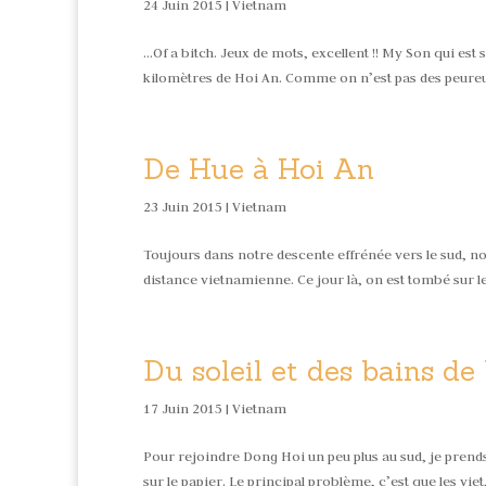
24 Juin 2015 |
Vietnam
…Of a bitch. Jeux de mots, excellent !! My Son qui es
kilomètres de Hoi An. Comme on n’est pas des peureu
De Hue à Hoi An
23 Juin 2015 |
Vietnam
Toujours dans notre descente effrénée vers le sud, n
distance vietnamienne. Ce jour là, on est tombé sur l
Du soleil et des bains de
17 Juin 2015 |
Vietnam
Pour rejoindre Dong Hoi un peu plus au sud, je prends
sur le papier. Le principal problème, c’est que les viet